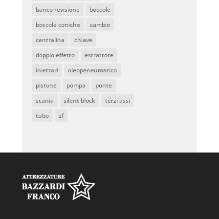
banco revisione
boccole
boccole coniche
cambio
centralina
chiave
doppio effetto
estrattore
iniettori
oleopeneumatico
pistone
pompa
ponte
scania
silent block
terzi assi
tubo
zf