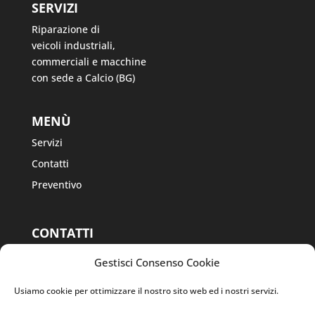
SERVIZI
Riparazione di
veicoli industriali,
commerciali e macchine
con sede a Calcio (BG)
MENÙ
Servizi
Contatti
Preventivo
CONTATTI
Via Fausto Masa
Gestisci Consenso Cookie
Cav., 38, 24054
Calcio BG
Usiamo cookie per ottimizzare il nostro sito web ed i nostri servizi.
Tel. 0363 968541