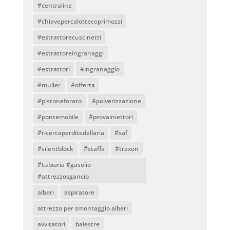
#centraline
#chiavepercalottecoprimozzi
#estrattorecuscinetti
#estrattoreingranaggi
#estrattori
#ingranaggio
#muller
#offerta
#pistoneforato
#polverizzazione
#pontemobile
#provainiettori
#ricercaperditedellaria
#saf
#silentblock
#staffa
#traxon
#tubiaria #gasolio
#attrezzosgancio
alberi
aspiratore
attrezzo per smontaggio alberi
avvitatori
balestre