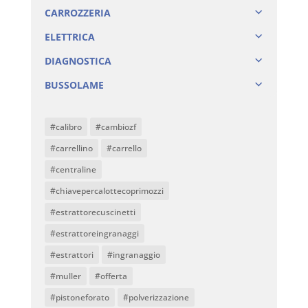
CARROZZERIA
ELETTRICA
DIAGNOSTICA
BUSSOLAME
#calibro
#cambiozf
#carrellino
#carrello
#centraline
#chiavepercalottecoprimozzi
#estrattorecuscinetti
#estrattoreingranaggi
#estrattori
#ingranaggio
#muller
#offerta
#pistoneforato
#polverizzazione