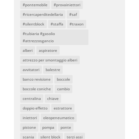
#pontemobile
#provainiettori
#ricercaperditedellaria
#saf
#silentblock
#staffa
#traxon
#tubiaria #gasolio
#attrezzosgancio
alberi
aspiratore
attrezzo per smontaggio alberi
avvitatori
balestre
banco revisione
boccole
boccole coniche
cambio
centralina
chiave
doppio effetto
estrattore
iniettori
oleopeneumatico
pistone
pompa
ponte
scania
silent block
terzi assi