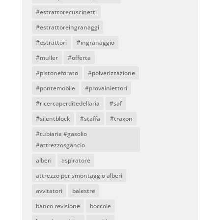
#estrattorecuscinetti
#estrattoreingranaggi
#estrattori
#ingranaggio
#muller
#offerta
#pistoneforato
#polverizzazione
#pontemobile
#provainiettori
#ricercaperditedellaria
#saf
#silentblock
#staffa
#traxon
#tubiaria #gasolio
#attrezzosgancio
alberi
aspiratore
attrezzo per smontaggio alberi
avvitatori
balestre
banco revisione
boccole