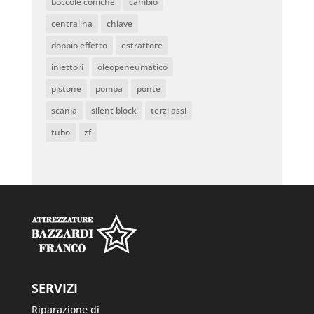
boccole coniche
cambio
centralina
chiave
doppio effetto
estrattore
iniettori
oleopeneumatico
pistone
pompa
ponte
scania
silent block
terzi assi
tubo
zf
SERVIZI
Riparazione di