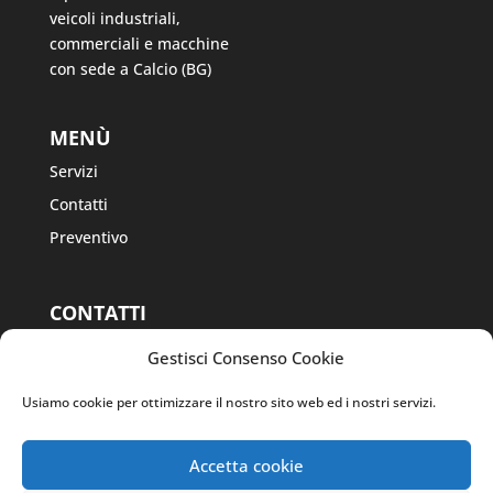
veicoli industriali,
commerciali e macchine
con sede a Calcio (BG)
MENÙ
Servizi
Contatti
Preventivo
CONTATTI
Via Fausto Masa
Gestisci Consenso Cookie
Cav., 38, 24054
Calcio BG
Usiamo cookie per ottimizzare il nostro sito web ed i nostri servizi.
Tel. 0363 968541
Tel. 335 7070561
Accetta cookie