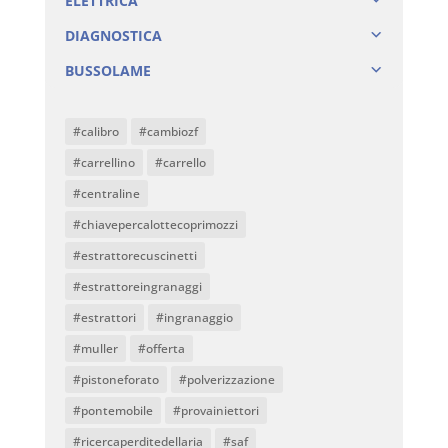
ELETTRICA
DIAGNOSTICA
BUSSOLAME
#calibro
#cambiozf
#carrellino
#carrello
#centraline
#chiavepercalottecoprimozzi
#estrattorecuscinetti
#estrattoreingranaggi
#estrattori
#ingranaggio
#muller
#offerta
#pistoneforato
#polverizzazione
#pontemobile
#provainiettori
#ricercaperditedellaria
#saf