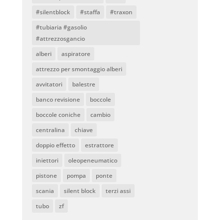
#silentblock
#staffa
#traxon
#tubiaria #gasolio
#attrezzosgancio
alberi
aspiratore
attrezzo per smontaggio alberi
avvitatori
balestre
banco revisione
boccole
boccole coniche
cambio
centralina
chiave
doppio effetto
estrattore
iniettori
oleopeneumatico
pistone
pompa
ponte
scania
silent block
terzi assi
tubo
zf