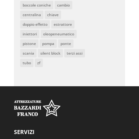
boccole coniche
cambio
centralina
chiave
doppio effetto
estrattore
iniettori
oleopeneumatico
pistone
pompa
ponte
scania
silent block
terzi assi
tubo
zf
SERVIZI