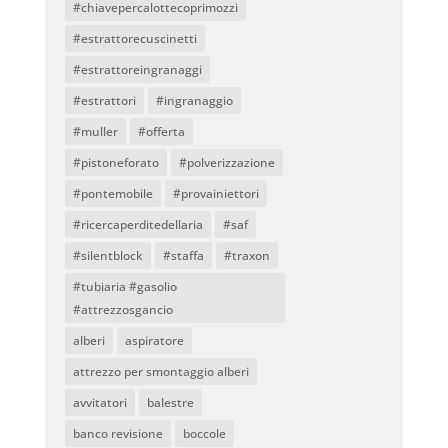
#chiavepercalottecoprimozzi
#estrattorecuscinetti
#estrattoreingranaggi
#estrattori
#ingranaggio
#muller
#offerta
#pistoneforato
#polverizzazione
#pontemobile
#provainiettori
#ricercaperditedellaria
#saf
#silentblock
#staffa
#traxon
#tubiaria #gasolio
#attrezzosgancio
alberi
aspiratore
attrezzo per smontaggio alberi
avvitatori
balestre
banco revisione
boccole