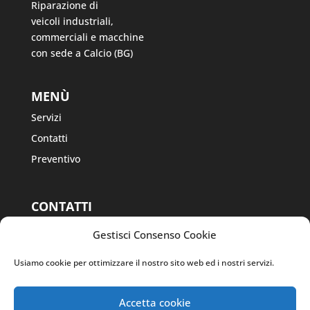
Riparazione di
veicoli industriali,
commerciali e macchine
con sede a Calcio (BG)
MENÙ
Servizi
Contatti
Preventivo
CONTATTI
Via Fausto Masa
Gestisci Consenso Cookie
Cav., 38, 24054
Calcio BG
Usiamo cookie per ottimizzare il nostro sito web ed i nostri servizi.
Tel. 0363 968541
Tel. 335 7070561
Accetta cookie