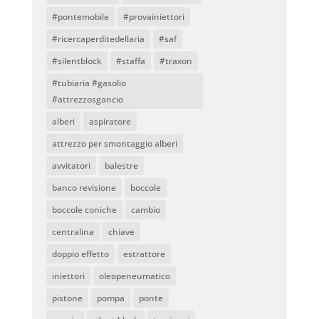
#pontemobile
#provainiettori
#ricercaperditedellaria
#saf
#silentblock
#staffa
#traxon
#tubiaria #gasolio
#attrezzosgancio
alberi
aspiratore
attrezzo per smontaggio alberi
avvitatori
balestre
banco revisione
boccole
boccole coniche
cambio
centralina
chiave
doppio effetto
estrattore
iniettori
oleopeneumatico
pistone
pompa
ponte