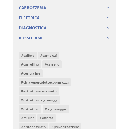
CARROZZERIA
ELETTRICA
DIAGNOSTICA
BUSSOLAME
#calibro
#cambiozf
#carrellino
#carrello
#centraline
#chiavepercalottecoprimozzi
#estrattorecuscinetti
#estrattoreingranaggi
#estrattori
#ingranaggio
#muller
#offerta
#pistoneforato
#polverizzazione