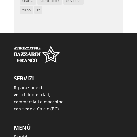
scania
silent block
terzi assi
tubo
zf
SERVIZI
Riparazione di
veicoli industriali,
commerciali e macchine
con sede a Calcio (BG)
MENÙ
Servizi