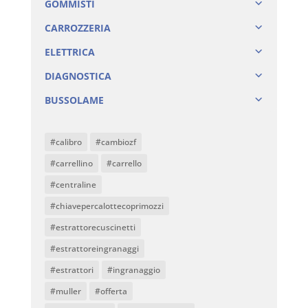
GOMMISTI
CARROZZERIA
ELETTRICA
DIAGNOSTICA
BUSSOLAME
#calibro
#cambiozf
#carrellino
#carrello
#centraline
#chiavepercalottecoprimozzi
#estrattorecuscinetti
#estrattoreingranaggi
#estrattori
#ingranaggio
#muller
#offerta