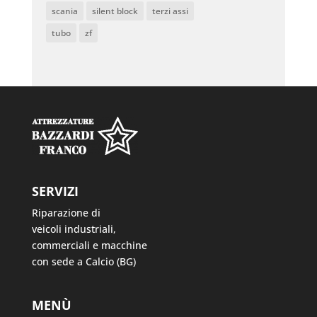
scania
silent block
terzi assi
tubo
zf
SERVIZI
Riparazione di
veicoli industriali,
commerciali e macchine
con sede a Calcio (BG)
MENÙ