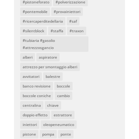
#pistoneforato
#polverizzazione
#pontemobile
#provainiettori
#ricercaperditedellaria
#saf
#silentblock
#staffa
#traxon
#tubiaria #gasolio
#attrezzosgancio
alberi
aspiratore
attrezzo per smontaggio alberi
avvitatori
balestre
banco revisione
boccole
boccole coniche
cambio
centralina
chiave
doppio effetto
estrattore
iniettori
oleopeneumatico
pistone
pompa
ponte