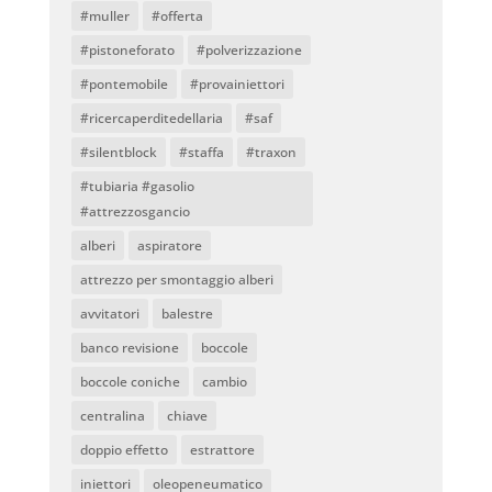
#muller
#offerta
#pistoneforato
#polverizzazione
#pontemobile
#provainiettori
#ricercaperditedellaria
#saf
#silentblock
#staffa
#traxon
#tubiaria #gasolio
#attrezzosgancio
alberi
aspiratore
attrezzo per smontaggio alberi
avvitatori
balestre
banco revisione
boccole
boccole coniche
cambio
centralina
chiave
doppio effetto
estrattore
iniettori
oleopeneumatico