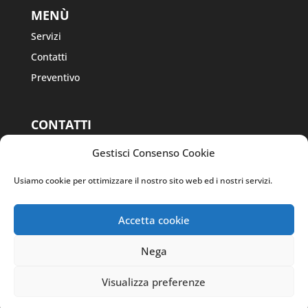
MENÙ
Servizi
Contatti
Preventivo
CONTATTI
Via Fausto Masa
Gestisci Consenso Cookie
Cav., 38, 24054
Calcio BG
Usiamo cookie per ottimizzare il nostro sito web ed i nostri servizi.
Tel. 0363 968541
Tel. 335 7070561
Accetta cookie
Nega
Visualizza preferenze
Attrezzature Bazzardi Franco - p.IVA 04340200163